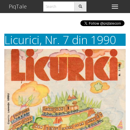
PiqTale
Toggle
navigati
Licurici, Nr. 7 din 1990