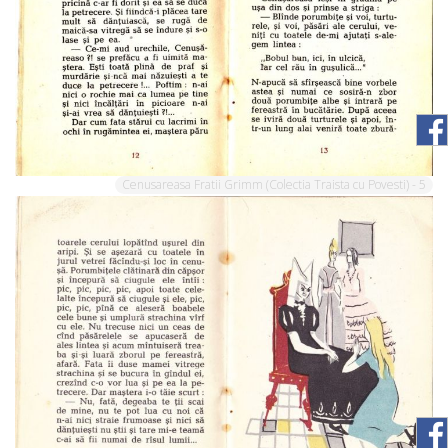
Cenusareasa Fratii Grimm (Colectia Traista cu Povesti) - 5