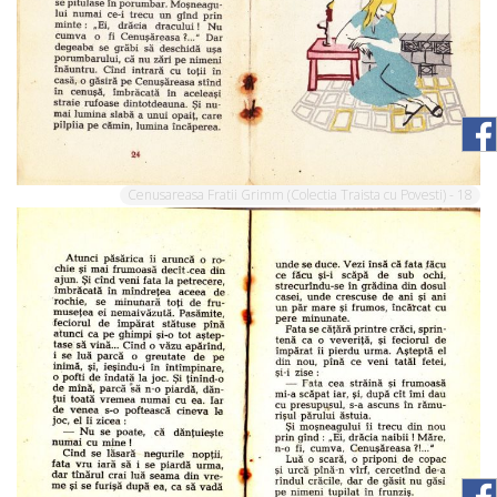
Cenusareasa Fratii Grimm (Colectia Traista cu Povesti) - 18