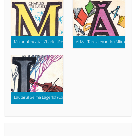
Motanul Incaltat Charles Perrault (Colectia Abc ul Povestilor)
Al Mai Tare alexandru Mitru (Colec
Lautarul Selma Lagerlof (Colectia Abc ul Povestilor)