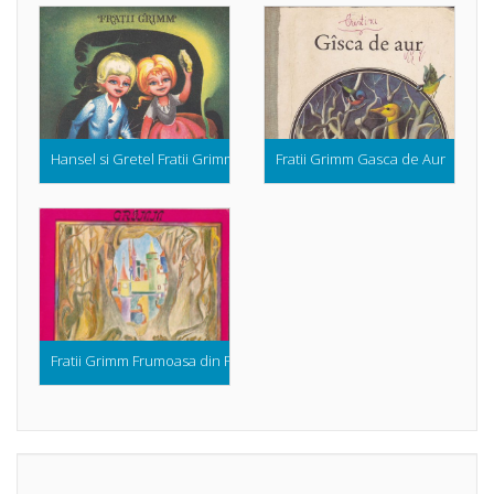
Hansel si Gretel Fratii Grimm (Ilustratii de Adriana Mihailescu, 1989)
Fratii Grimm Gasca de Aur
Fratii Grimm Frumoasa din Padurea Adormita