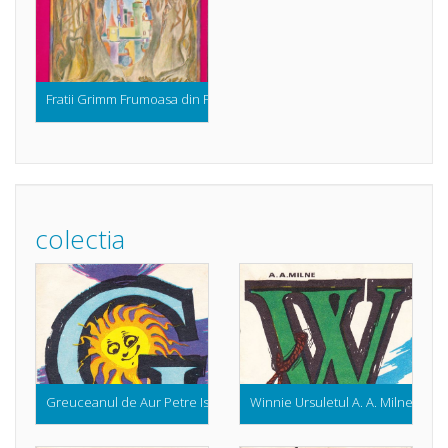
Fratii Grimm Frumoasa din Padurea Adormita
colectia
Greuceanul de Aur Petre Ispirescu (Colectia Abc ul Povestilor)
Winnie Ursuletul A. A. Milne (Colec