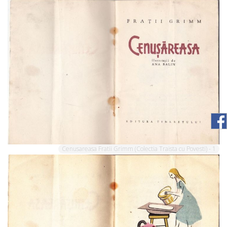
Cenusareasa Fratii Grimm (Colectia Traista cu Povesti) - 1