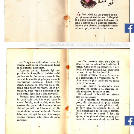
Cenusareasa Fratii Grimm (Colectia Traista cu Povesti) - 2