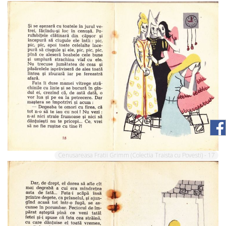
Cenusareasa Fratii Grimm (Colectia Traista cu Povesti) - 17