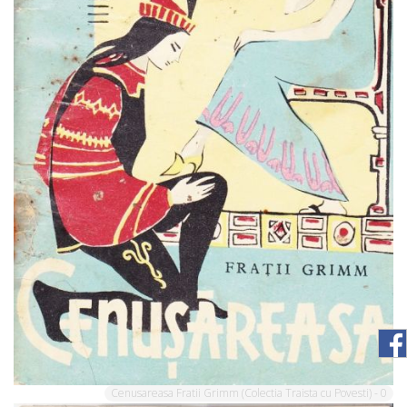
Cenusareasa Fratii Grimm (Colectia Traista cu Povesti) - 0