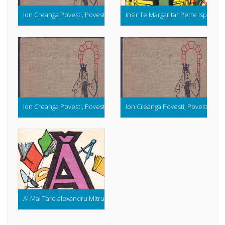
Ion Creanga Povesti, Povestiri, Amintiri (Ilustratii de Livia Rusz) 3
Insir Te Margaritar Petre Ispirescu
Ion Creanga Povesti, Povestiri, Amintiri (Ilustratii de Livia Rusz) 2
Ion Creanga Povesti, Povestiri, Amin
Al Mai Tare alexandru Mitru (Colectia Abc ul Povestilor)