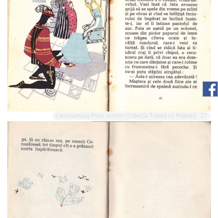
Cenusareasa Fratii Grimm (Colectia Traista cu Povesti) - 21