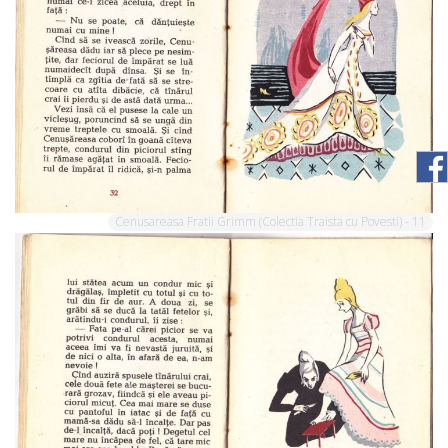
Cenusareasa Fratii Grimm (Colectia Traista cu Povesti) - 11