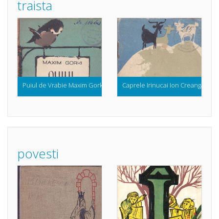
traista
Puiul de Vrabie Maxim Gorki (Colectia Traista cu Povesti)
Caprele Irinucai Ion Creanga (Cole
povesti