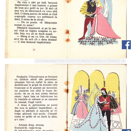
Cenusareasa Fratii Grimm (Colectia Traista cu Povesti) - 8