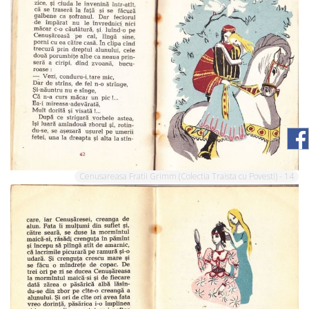
Cenusareasa Fratii Grimm (Colectia Traista cu Povesti) - 14